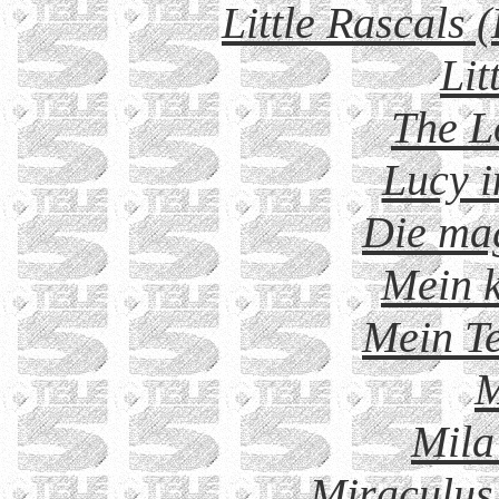
Little Rascals 
Lit
The L
Lucy i
Die ma
Mein k
Mein T
M
Mila
Miraculus