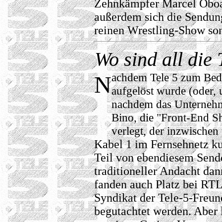
Zehnkämpfer Marcel Oboa 
außerdem sich die Sendun
reinen Wrestling-Show son
Wo sind all die 
achdem Tele 5 zum Beda
N
aufgelöst wurde (oder, 
nachdem das Unterneh
Bino, die "Front-End Sh
verlegt, der inzwische
Kabel 1 im Fernsehnetz ku
Teil von ebendiesem Sen
traditioneller Andacht da
fanden auch Platz bei RT
Syndikat der Tele-5-Freu
begutachtet werden. Aber 