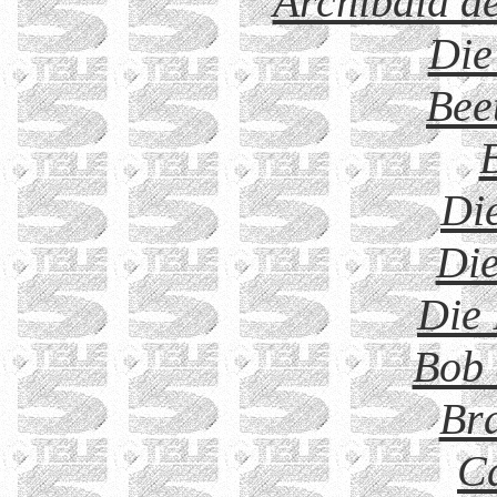
Archibald de
Die
Bee
Die
Die
Die
Bob 
Bra
C