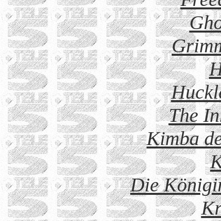
Gho
Grim
H
Huckl
The I
Kimba de
K
Die Königi
Kr