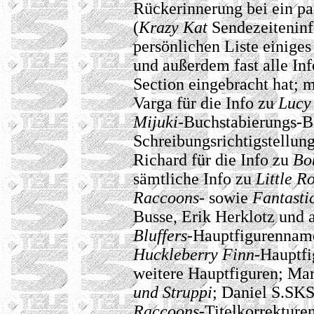
Rückerinnerung bei ein paa
(
Krazy Kat
Sendezeiteninfo
persönlichen Liste einige
und außerdem fast alle Inf
Section eingebracht hat; 
Varga für die Info zu
Lucy 
Mijuki
-Buchstabierungs-B
Schreibungsrichtigstellun
Richard für die Info zu
Bo
sämtliche Info zu
Little R
Raccoons
- sowie
Fantasti
Busse, Erik Herklotz und a
Bluffers
-Hauptfigurenname
Huckleberry Finn
-Hauptfi
weitere Hauptfiguren; Mar
und Struppi
; Daniel S.SKS
Raccoons
-Titelkorrekture