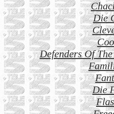
Chack
Die 
Clev
Coo
Defenders Of The 
Famil
Fant
Die F
Fla
Free